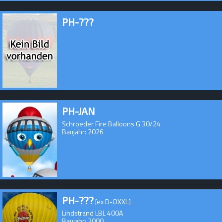
PH-???
PH-JAN
Schroeder Fire Balloons G 30/24
Baujahr: 2026
PH-???
[ex D-OXXL]
Lindstrand LBL 400A
Baujahr: 2000