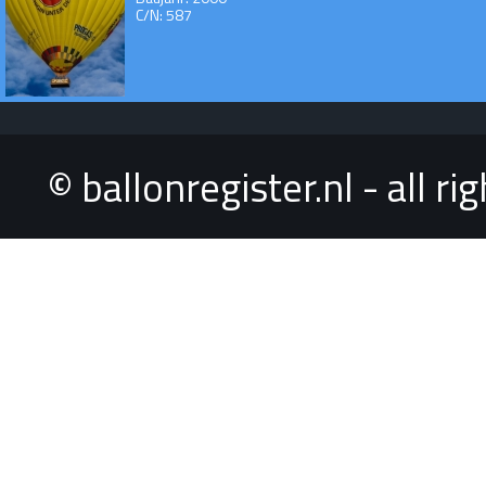
C/N: 587
© ballonregister.nl - all r