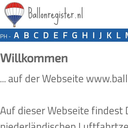
Ballonregister.nl
A
B
C
D
E
F
G
H
I
J
K
L
PH -
Willkommen
... auf der Webseite www.ball
Auf dieser Webseite findest D
niederländischen Luftfahrtze