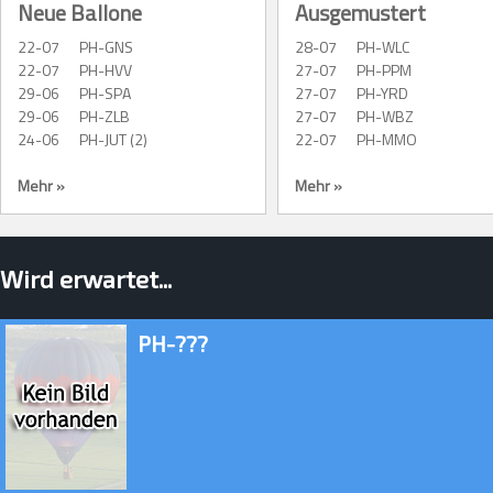
Neue Ballone
Ausgemustert
22-07
PH-GNS
28-07
PH-WLC
22-07
PH-HVV
27-07
PH-PPM
29-06
PH-SPA
27-07
PH-YRD
29-06
PH-ZLB
27-07
PH-WBZ
24-06
PH-JUT (2)
22-07
PH-MMO
Mehr »
Mehr »
Wird erwartet...
PH-???